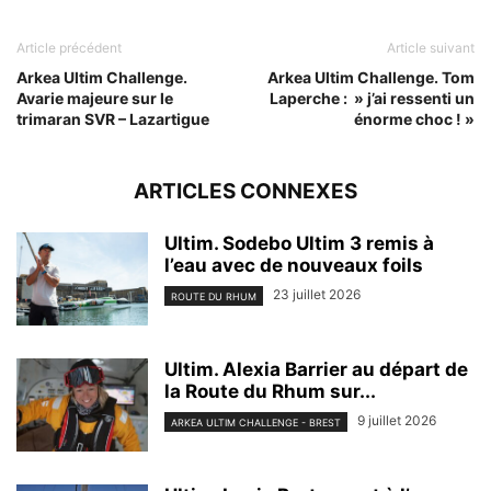
Article précédent
Article suivant
Arkea Ultim Challenge.
Arkea Ultim Challenge. Tom
Avarie majeure sur le
Laperche : » j’ai ressenti un
trimaran SVR – Lazartigue
énorme choc ! »
ARTICLES CONNEXES
Ultim. Sodebo Ultim 3 remis à
l’eau avec de nouveaux foils
23 juillet 2026
ROUTE DU RHUM
Ultim. Alexia Barrier au départ de
la Route du Rhum sur...
9 juillet 2026
ARKEA ULTIM CHALLENGE - BREST