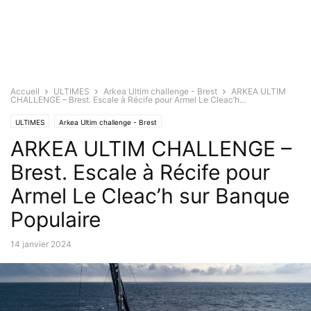
Accueil
ULTIMES
Arkea Ultim challenge - Brest
ARKEA ULTIM
CHALLENGE – Brest. Escale à Récife pour Armel Le Cleac’h...
ULTIMES
Arkea Ultim challenge - Brest
ARKEA ULTIM CHALLENGE –
Brest. Escale à Récife pour
Armel Le Cleac’h sur Banque
Populaire
14 janvier 2024