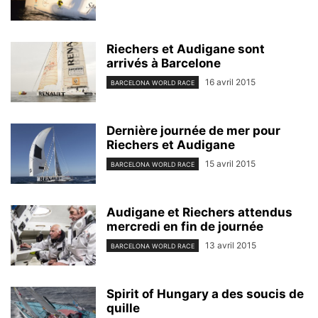
Riechers et Audigane sont
arrivés à Barcelone
16 avril 2015
BARCELONA WORLD RACE
Dernière journée de mer pour
Riechers et Audigane
15 avril 2015
BARCELONA WORLD RACE
Audigane et Riechers attendus
mercredi en fin de journée
13 avril 2015
BARCELONA WORLD RACE
Spirit of Hungary a des soucis de
quille