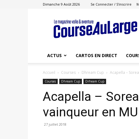
Dimanche 9 Août 2026
Se Connecter / S'inscrire
M
Course
au
Large
ACTUS
CARTOS EN DIRECT
COUR
Accueil
Courses
Dhream Cup
Acapella – Sorea
Courses
Dhream Cup
Drheam Cup
Acapella – Soreal
vainqueur en MU
27 juillet 2018