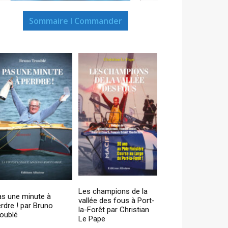
Sommaire I Commander
Les champions de la
as une minute à
vallée des fous à Port-
rdre ! par Bruno
la-Forêt par Christian
oublé
Le Pape