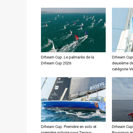
Drheam Cup. Le palmarès de la
Drheam Cup. 
Drheam Cup 2026
deuxième de
catégorie V
Drheam Cup. Première en solo et
Drheam Cup. 
première victoire pour Tanguy
Bourgnon en