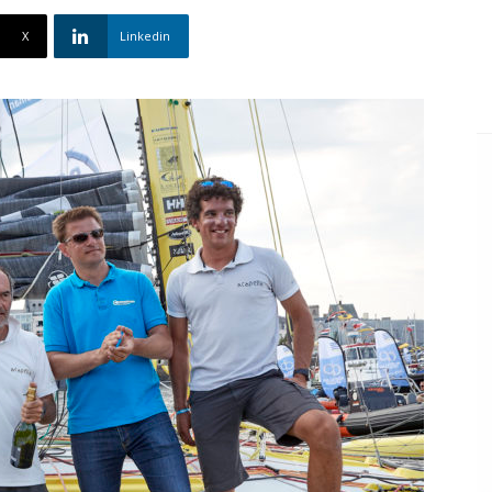
X
Linkedin