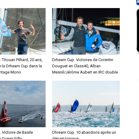
Titouan Pilliard, 20 ans,
Drheam Cup. Victoires de Corentin
 la Drheam Cup dans la
Douguet en Class40, Alban
intage Mono
Mesnil/Jérôme Aubert en IRC double
Victoire de Basile
Dhream Cup. 10 abandons après un
 Ocean Fifty
départ tonique