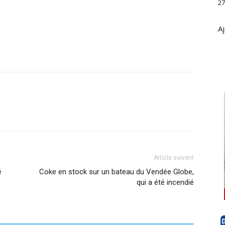
27
Aj
Article suivant
é
Coke en stock sur un bateau du Vendée Globe,
qui a été incendié