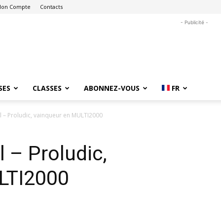
on Compte
Contacts
- Publicité -
SES
CLASSES
ABONNEZ-VOUS
FR
l – Proludic, vainqueur en MULTI2000
 – Proludic,
LTI2000