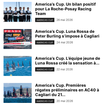
America’s Cup. Un bilan positif
pour La Roche-Posay Racing
Team
26 mai 2026
AMERICA'S CUP
America’s Cup. Luna Rossa de
Peter Burling s’impose à Cagliari
24 mai 2026
AMERICA'S CUP
America’s Cup. L’équipe jeune de
Luna Rossa créé la sensation à...
22 mai 2026
AMERICA'S CUP
America’s Cup. Premières
régates préliminaires en AC40 à
Cagliari du 21...
20 mai 2026
AMERICA'S CUP