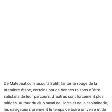
De Matetmat.com jusqu´à Spliff, lanterne rouge de la
première étape, certains ont de bonnes raisons d´être
satisfaits de leur parcours, d´autres sont forcément plus
mitigés. Autour du club naval de Horta et de la capitainerie,
les navigateurs prennent le temps de boire un verre et de