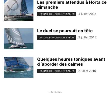
Les premiers attendus à Horta ce
dimanche
4 juillet 2015
LES SABLES-HORTA-LES SABLES
Le duel se poursuit en tête
3 juillet 2015
LES SABLES-HORTA-LES SABLES
Quelques heures toniques avant
d´aborder des calmes
2 juillet 2015
LES SABLES-HORTA-LES SABLES
- Publicité -