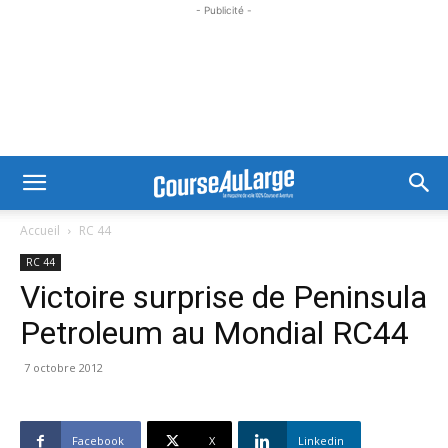
- Publicité -
Accueil
RC 44
RC 44
Victoire surprise de Peninsula
Petroleum au Mondial RC44
7 octobre 2012
Facebook
X
Linkedin