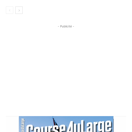
- Publicité -