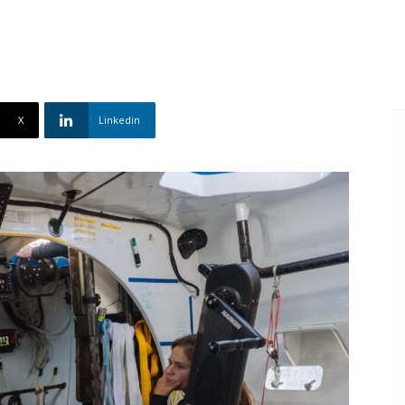
X
Linkedin