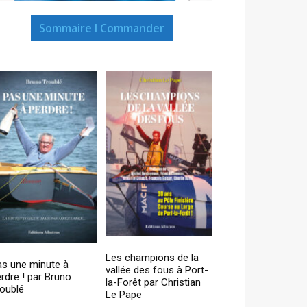
Sommaire I Commander
Les champions de la
as une minute à
vallée des fous à Port-
rdre ! par Bruno
la-Forêt par Christian
oublé
Le Pape