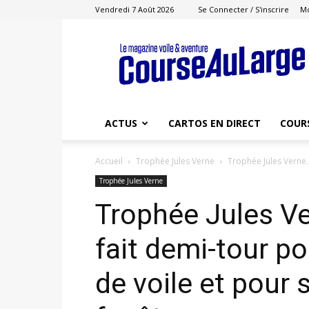
Vendredi 7 Août 2026
Se Connecter / S'inscrire
M
Course
au
Large
ACTUS
CARTOS EN DIRECT
COUR
Accueil
Trophée Jules Verne
Trophée Jules Verne. 
Trophée Jules Verne
Trophée Jules Ve
fait demi-tour po
de voile et pour s