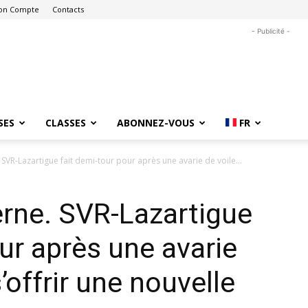
on Compte
Contacts
- Publicité -
SES
CLASSES
ABONNEZ-VOUS
FR
SVR-Lazartigue fait demi-tour pour après une avarie de voile...
rne. SVR-Lazartigue
ur après une avarie
’offrir une nouvelle