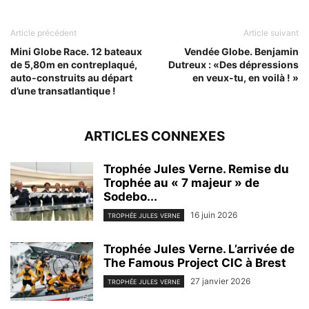
Article précédent
Article suivant
Mini Globe Race. 12 bateaux
Vendée Globe. Benjamin
de 5,80m en contreplaqué,
Dutreux : «Des dépressions
auto-construits au départ
en veux-tu, en voilà ! »
d’une transatlantique !
ARTICLES CONNEXES
Trophée Jules Verne. Remise du
Trophée au « 7 majeur » de
Sodebo...
16 juin 2026
TROPHÉE JULES VERNE
Trophée Jules Verne. L’arrivée de
The Famous Project CIC à Brest
27 janvier 2026
TROPHÉE JULES VERNE