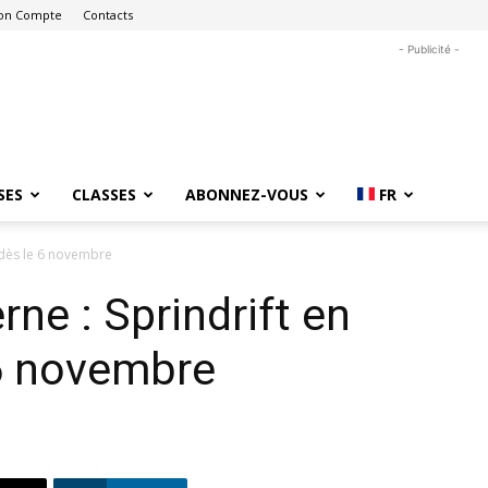
on Compte
Contacts
- Publicité -
SES
CLASSES
ABONNEZ-VOUS
FR
y dès le 6 novembre
ne : Sprindrift en
 6 novembre