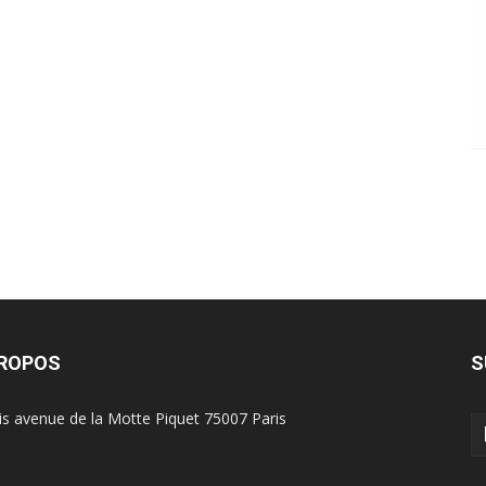
PROPOS
S
is avenue de la Motte Piquet 75007 Paris