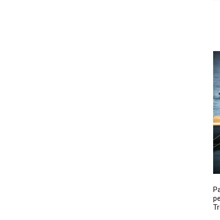
P
pe
Tr