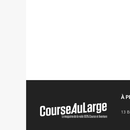
À 
13 B