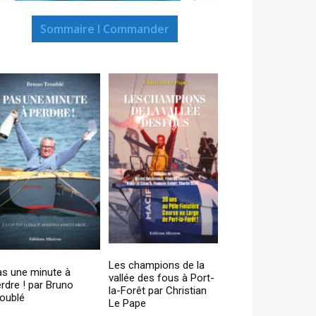
Sommaire I Commander
Les champions de la
as une minute à
vallée des fous à Port-
rdre ! par Bruno
la-Forêt par Christian
oublé
Le Pape