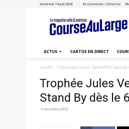
Vendredi 7 Août 2026
Se Connecter / S'inscrire
M
Course
au
Large
ACTUS
CARTOS EN DIRECT
COUR
Accueil
Trophée Jules Verne : Sprindrift en Stand B
Trophée Jules Ver
Stand By dès le
6 novembre 2016