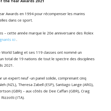
 of the Year Awards 2021
e Year Awards en 1994 pour récompenser les marins
elles dans ce sport.
s – cette année marque le 20e anniversaire des Rolex
gnants ici
.
 World Sailing et ses 119 classes ont nommé un
 total de 19 nations de tout le spectre des disciplines
ds 2021.
r un expert neuf -un panel solide, comprenant cinq
Aleh (NZL), Theresa Zabell (ESP), Santiago Lange (ARG),
rtson (GBR) – aux côtés de Dee Caffari (GBR), Craig
Rizzotti (ITA).