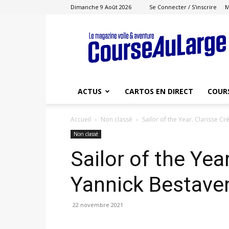
Dimanche 9 Août 2026
Se Connecter / S'inscrire
M
Course
au
Large
ACTUS
CARTOS EN DIRECT
COUR
Accueil
Non classé
Sailor of the Year. Clarisse 
Non classé
Sailor of the Yea
Yannick Bestave
22 novembre 2021