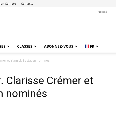
on Compte
Contacts
- Publicité -
SES
CLASSES
ABONNEZ-VOUS
FR
Crémer et Yannick Bestaven nominés
r. Clarisse Crémer et
n nominés