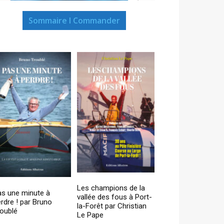
Sommaire I Commander
Les champions de la
as une minute à
vallée des fous à Port-
rdre ! par Bruno
la-Forêt par Christian
oublé
Le Pape