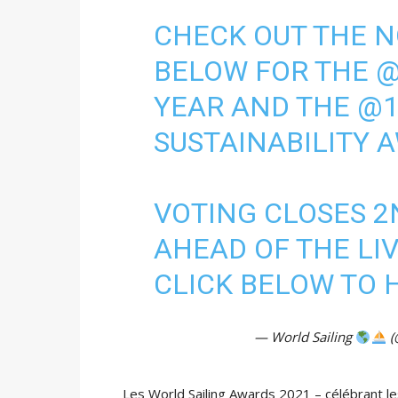
CHECK OUT THE N
BELOW FOR THE
@
YEAR AND THE
@1
SUSTAINABILITY
VOTING CLOSES 
AHEAD OF THE LI
CLICK BELOW TO 
— World Sailing
(
Les World Sailing Awards 2021 – célébrant les