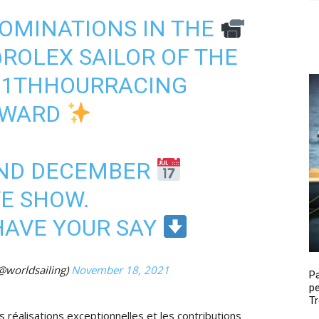
OMINATIONS IN THE
ROLEX
SAILOR OF THE
1THHOURRACING
 AWARD
2ND DECEMBER
VE SHOW.
HAVE YOUR SAY
@worldsailing)
November 18, 2021
P
pe
Tr
 réalisations exceptionnelles et les contributions