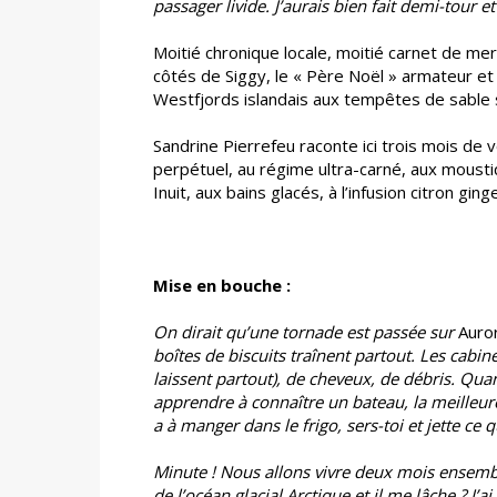
passager livide. J’aurais bien fait demi-tour
Moitié chronique locale, moitié carnet de me
côtés de Siggy, le « Père Noël » armateur et
Westfjords islandais aux tempêtes de sable s
Sandrine Pierrefeu raconte ici trois mois de v
perpétuel, au régime ultra-carné, aux moustiq
Inuit, aux bains glacés, à l’infusion citron gi
Mise en bouche :
On dirait qu’une tornade est passée sur
Auro
boîtes de biscuits traînent partout. Les cabi
laissent partout), de cheveux, de débris. Qua
apprendre à connaître un bateau, la meilleure 
a à manger dans le frigo, sers-toi et jette ce qui
Minute ! Nous allons vivre deux mois ensembl
de l’océan glacial Arctique et il me lâche ? J