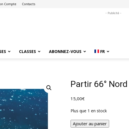
on Compte
Contacts
- Publicité -
SES
CLASSES
ABONNEZ-VOUS
FR
Partir 66° Nord
15,00
€
Plus que 1 en stock
quantité
Ajouter au panier
de