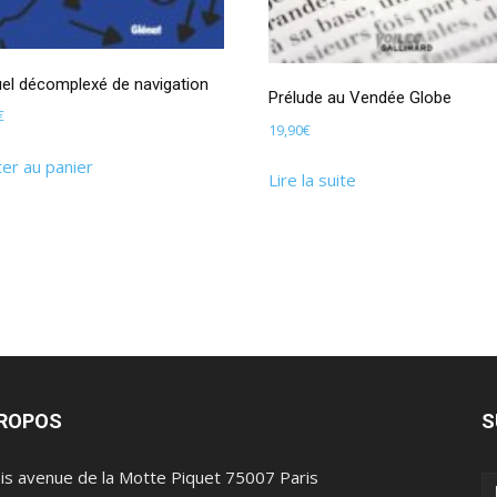
el décomplexé de navigation
Prélude au Vendée Globe
€
19,90
€
ter au panier
Lire la suite
PROPOS
S
is avenue de la Motte Piquet 75007 Paris