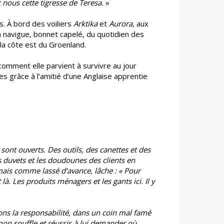
 nous cette tigresse de Teresa.
»
s. À bord des voiliers
Arktika
et
Aurora
, aux
n navigue, bonnet capelé, du quotidien des
la côte est du Groenland.
 comment elle parvient à survivre au jour
es grâce à l’amitié d’une Anglaise apprentie
s sont ouverts. Des outils, des canettes et des
s duvets et les doudounes des clients en
 mais comme lassé d’avance, lâche : « Pour
à. Les produits ménagers et les gants ici. Il y
ons la responsabilité, dans un coin mal famé
e mon souffle et réussis à lui demander où