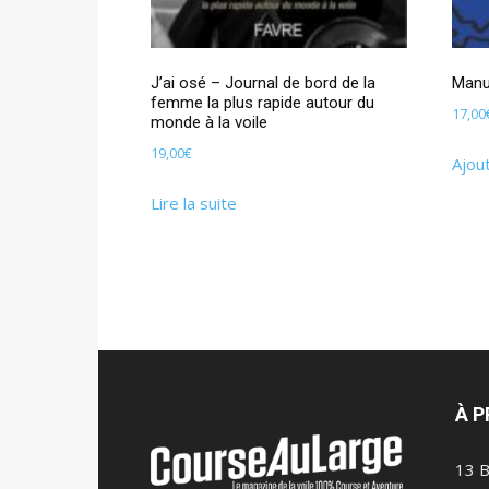
J’ai osé – Journal de bord de la
Manu
femme la plus rapide autour du
17,00
monde à la voile
19,00
€
Ajou
Lire la suite
À 
13 B