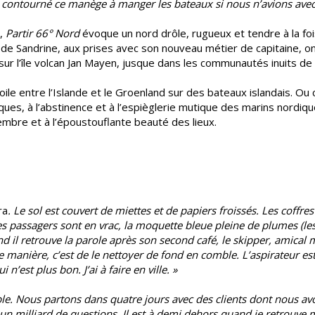
 et contourné ce manège à manger les bateaux si nous n’avions avec
r,
Partir 66° Nord
évoque un nord drôle, rugueux et tendre à la foi
 de Sandrine, aux prises avec son nouveau métier de capitaine, o
ur l’île volcan Jan Mayen, jusque dans les communautés inuits de 
oile entre l’Islande et le Groenland sur des bateaux islandais. Ou
ues, à l’abstinence et à l’espièglerie mutique des marins nordiqu
ngembre et à l’époustouflante beauté des lieux.
ra
. Le sol est couvert de miettes et de papiers froissés. Les coffre
nes passagers sont en vrac, la moquette bleue pleine de plumes (le
nd il retrouve la parole après son second café, le skipper, amical
manière, c’est de le nettoyer de fond en comble. L’aspirateur est l
 n’est plus bon. J’ai à faire en ville. »
e. Nous partons dans quatre jours avec des clients dont nous av
’ai un milliard de questions. Il est à demi dehors quand je retrouv