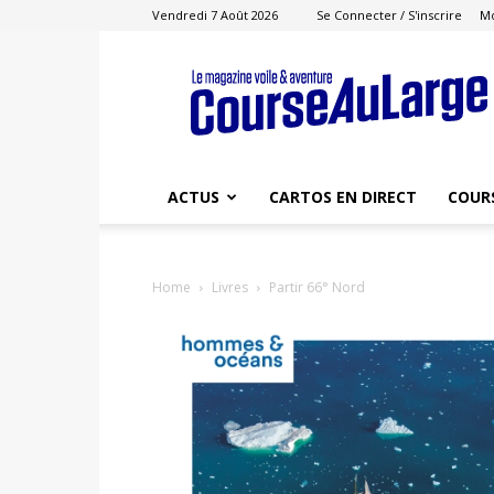
Vendredi 7 Août 2026
Se Connecter / S'inscrire
M
Course
au
Large
ACTUS
CARTOS EN DIRECT
COUR
Home
Livres
Partir 66° Nord