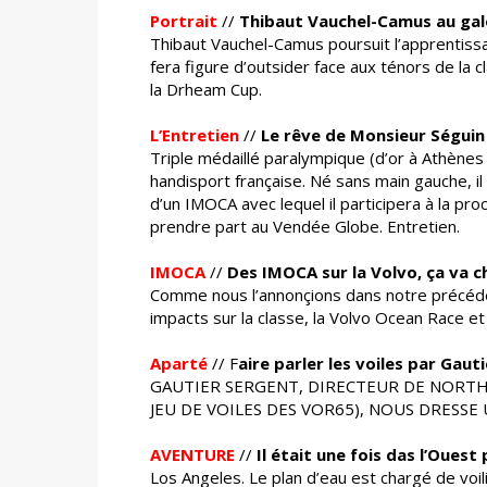
Portrait
//
Thibaut Vauchel-Camus au gal
Thibaut Vauchel-Camus poursuit l’apprentiss
fera figure d’outsider face aux ténors de la c
la Drheam Cup.
L’Entretien
//
Le rêve de Monsieur Séguin
Triple médaillé paralympique (d’or à Athènes
handisport française. Né sans main gauche, il
d’un IMOCA avec lequel il participera à la p
prendre part au Vendée Globe. Entretien.
IMOCA
//
Des IMOCA sur la Volvo, ça va c
Comme nous l’annonçions dans notre précéden
impacts sur la classe, la Volvo Ocean Race 
Aparté
// F
aire parler les voiles par Gaut
GAUTIER SERGENT, DIRECTEUR DE NORTH
JEU DE VOILES DES VOR65), NOUS DRESSE 
AVENTURE
//
Il était une fois das l’Ouest
Los Angeles. Le plan d’eau est chargé de voi