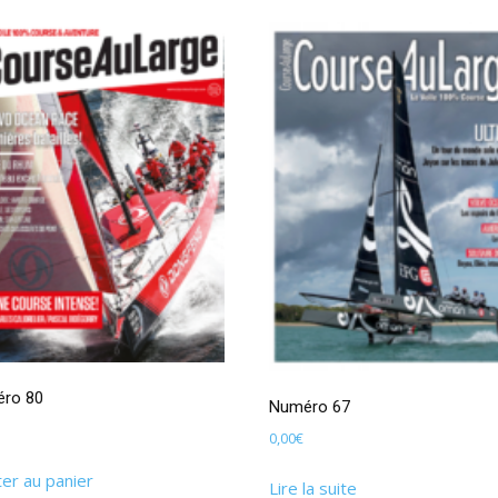
ro 80
Numéro 67
0,00
€
ter au panier
Lire la suite