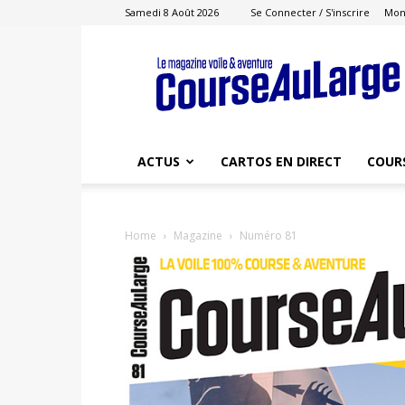
Samedi 8 Août 2026
Se Connecter / S'inscrire
Mon
Course
au
Large
ACTUS
CARTOS EN DIRECT
COUR
Home
Magazine
Numéro 81