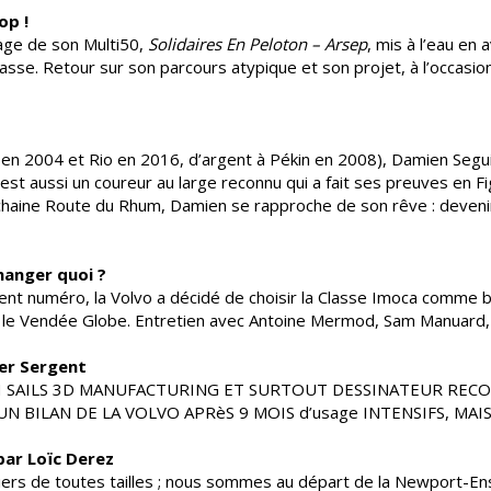
op !
age de son Multi50,
Solidaires En Peloton – Arsep
, mis à l’eau en 
lasse. Retour sur son parcours atypique et son projet, à l’occasio
 en 2004 et Rio en 2016, d’argent à Pékin en 2008), Damien Segui
 est aussi un coureur au large reconnu qui a fait ses preuves en F
rochaine Route du Rhum, Damien se rapproche de son rêve : devenir
hanger quoi ?
t numéro, la Volvo a décidé de choisir la Classe Imoca comme ba
et le Vendée Globe. Entretien avec Antoine Mermod, Sam Manuard
ier Sergent
 SAILS 3D MANUFACTURING ET SURTOUT DESSINATEUR RECON
UN BILAN DE LA VOLVO APRèS 9 MOIS d’usage INTENSIFS, MAIS
 par Loïc Derez
liers de toutes tailles ; nous sommes au départ de la Newport-Ens