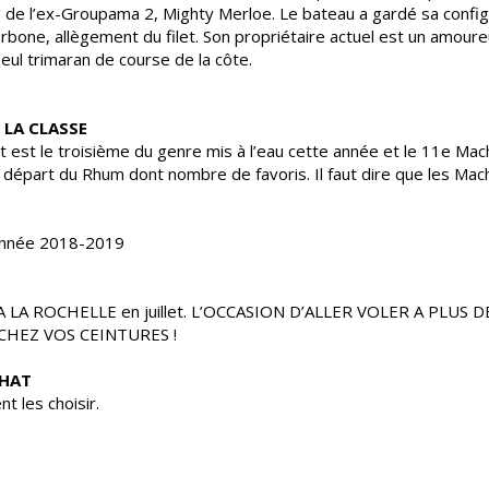
e l’ex-Groupama 2, Mighty Merloe. Le bateau a gardé sa configu
one, allègement du filet. Son propriétaire actuel est un amoureu
eul trimaran de course de la côte.
 LA CLASSE
et est le troisième du genre mis à l’eau cette année et le 11e Mach
départ du Rhum dont nombre de favoris. Il faut dire que les Mach
’année 2018-2019
LA ROCHELLE en juillet. L’OCCASION D’ALLER VOLER A PLUS 
HEZ VOS CEINTURES !
CHAT
t les choisir.