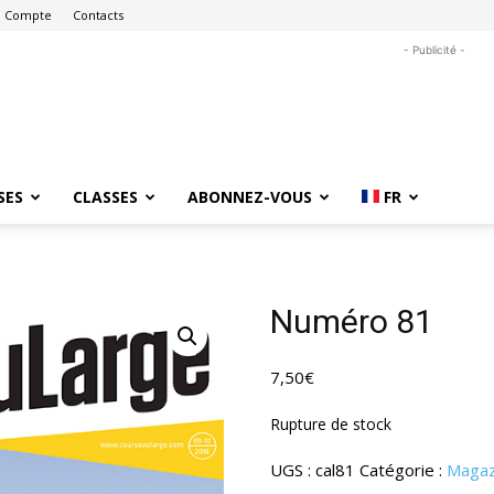
 Compte
Contacts
- Publicité -
SES
CLASSES
ABONNEZ-VOUS
FR
Numéro 81
7,50
€
Rupture de stock
UGS :
cal81
Catégorie :
Magaz