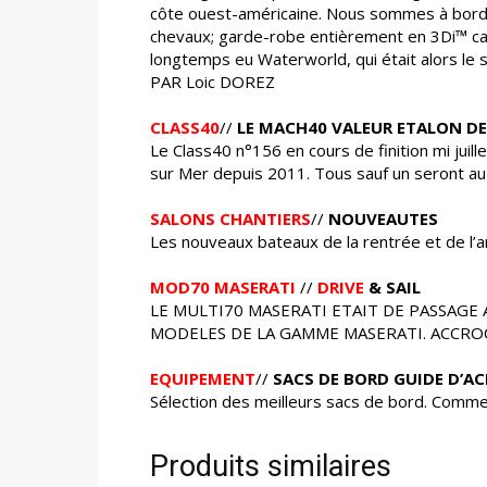
côte ouest-américaine. Nous sommes à bord d
chevaux; garde-robe entièrement en 3Di™ carb
longtemps eu Waterworld, qui était alors le s
PAR Loic DOREZ
CLASS40
//
LE MACH40 VALEUR ETALON DE
Le Class40 n°156 en cours de finition mi juill
sur Mer depuis 2011. Tous sauf un seront au 
SALONS CHANTIERS
//
NOUVEAUTES
Les nouveaux bateaux de la rentrée et de l
MOD70 MASERATI
//
DRIVE
& SAIL
LE MULTI70 MASERATI ETAIT DE PASSAGE A 
MODELES DE LA GAMME MASERATI. ACCROC
EQUIPEMENT
//
SACS DE BORD GUIDE D’A
Sélection des meilleurs sacs de bord. Commen
Produits similaires