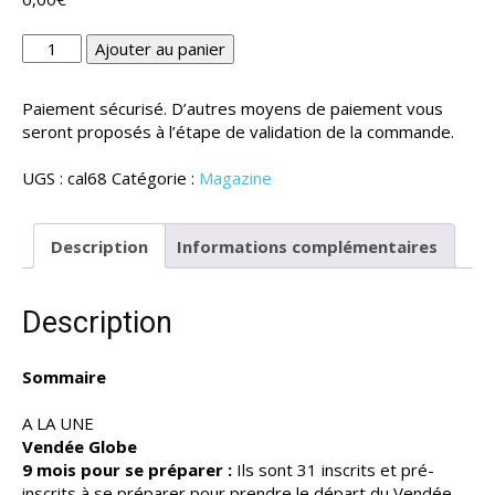
quantité
Ajouter au panier
de
Numéro
Paiement sécurisé. D’autres moyens de paiement vous
68
seront proposés à l’étape de validation de la commande.
UGS :
cal68
Catégorie :
Magazine
Description
Informations complémentaires
Description
Sommaire
A LA UNE
Vendée Globe
9 mois pour se préparer :
Ils sont 31 inscrits et pré-
inscrits à se préparer pour prendre le départ du Vendée