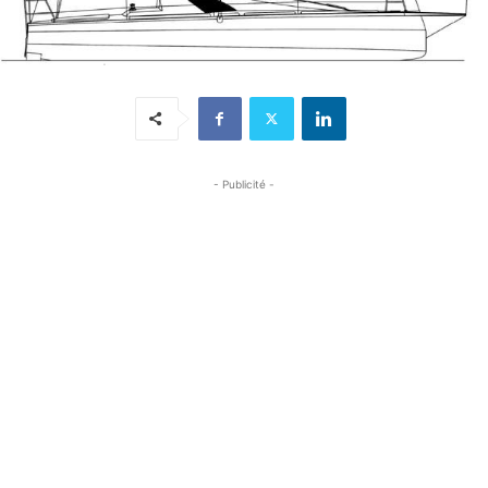
- Publicité -