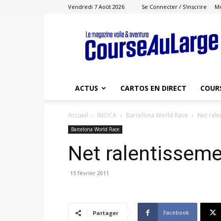
Vendredi 7 Août 2026
Se Connecter / S'inscrire
M
Course
au
Large
ACTUS
CARTOS EN DIRECT
COUR
Accueil
IMOCA
Barcelona World Race
Net rale
Barcelona World Race
Net ralentissemen
15 février 2011
Facebook
Partager