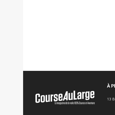
À 
13 B