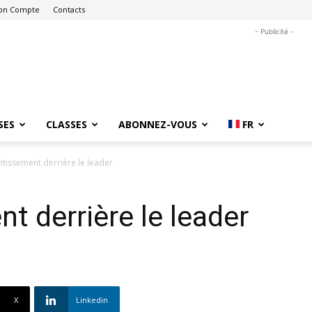
on Compte
Contacts
- Publicité -
SES
CLASSES
ABONNEZ-VOUS
FR
ntissement derrière le leader
t derrière le leader
X
Linkedin