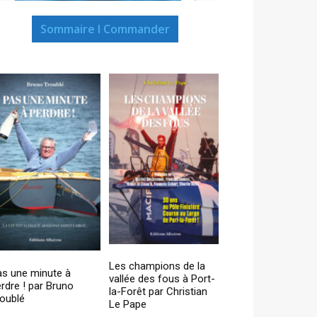
Sommaire I Commander
Les champions de la
as une minute à
vallée des fous à Port-
rdre ! par Bruno
la-Forêt par Christian
oublé
Le Pape