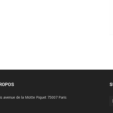
PROPOS
S
is avenue de la Motte Piquet 75007 Paris