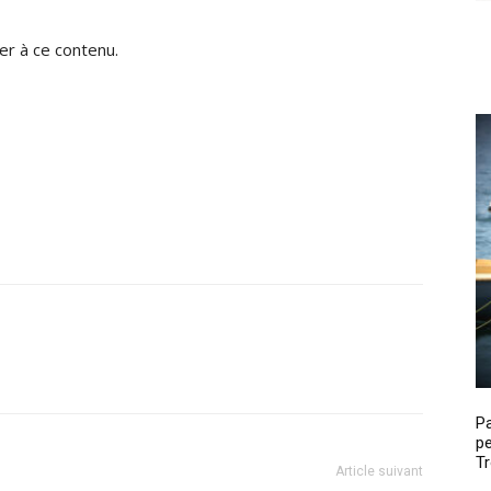
r à ce contenu.
P
pe
Tr
Article suivant