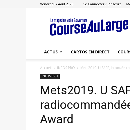
Vendredi 7 Août 2026
Se Connecter / S'inscrire
M
Course
au
Large
ACTUS
CARTOS EN DIRECT
COUR
Accueil
INFOS PRO
Mets2019. U SAFE, la bouée
INFOS PRO
Mets2019. U SAF
radiocommandée
Award