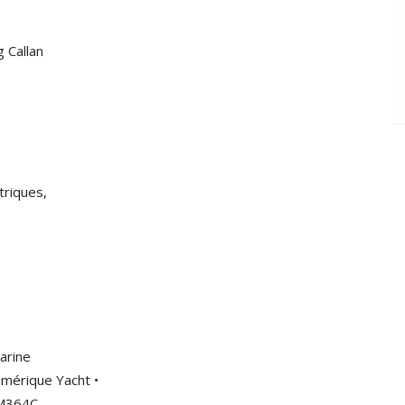
 Callan
triques,
marine
umérique Yacht •
 M364C