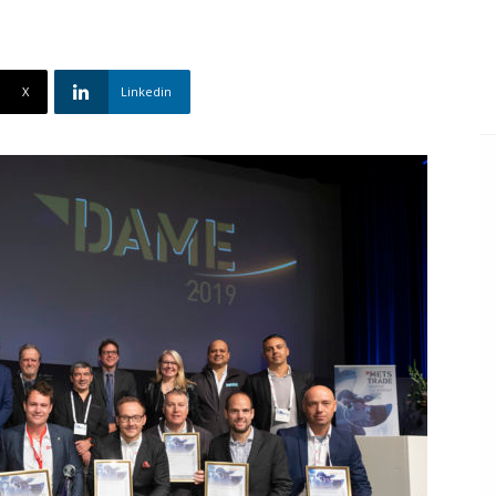
X
Linkedin