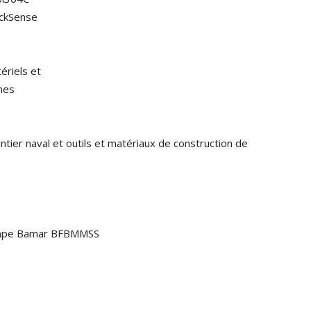
ockSense
riels et
ines
ier naval et outils et matériaux de construction de
rampe Bamar BFBMMSS