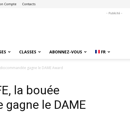
on Compte
Contacts
- Publicité -
SES
CLASSES
ABONNEZ-VOUS
FR
 radiocommandée gagne le DAME Award
E, la bouée
 gagne le DAME