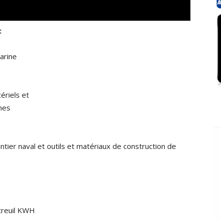
:
marine
riels et
ines
ier naval et outils et matériaux de construction de
treuil KWH