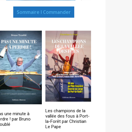
Sommaire I Commander
Les champions de la
as une minute à
vallée des fous à Port-
rdre ! par Bruno
la-Forêt par Christian
oublé
Le Pape