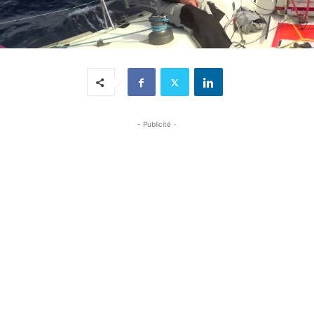
- Publicité -