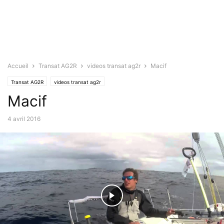
Accueil
Transat AG2R
videos transat ag2r
Macif
Transat AG2R
videos transat ag2r
Macif
4 avril 2016