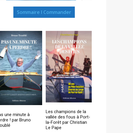
Sommaire I Commander
Les champions de la
as une minute à
vallée des fous à Port-
rdre ! par Bruno
la-Forêt par Christian
oublé
Le Pape