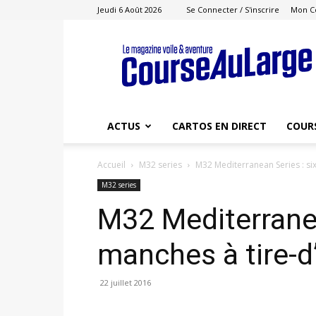
Jeudi 6 Août 2026
Se Connecter / S'inscrire
Mon C
Course
au
Large
ACTUS
CARTOS EN DIRECT
COUR
Accueil
M32 series
M32 Mediterranean Series : six
M32 series
M32 Mediterranea
manches à tire-d’
22 juillet 2016