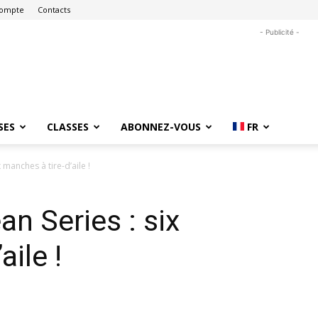
ompte
Contacts
- Publicité -
SES
CLASSES
ABONNEZ-VOUS
FR
 manches à tire-d’aile !
n Series : six
aile !