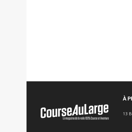
À 
13 B