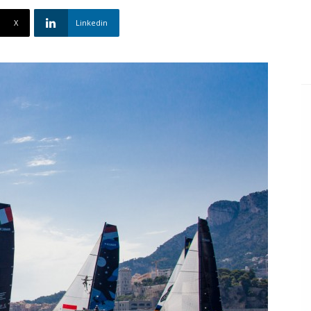
X
Linkedin