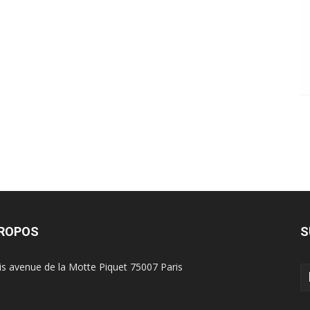
PROPOS
S
is avenue de la Motte Piquet 75007 Paris