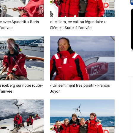
e avec Spindrift » Boris
« Le Horn, ce caillou légendaire »
’arrivee
Clément Surtel à l’arrivée
 iceberg sur notre route»
« Un sentiment très positif» Francis
l’arrivée
Joyon