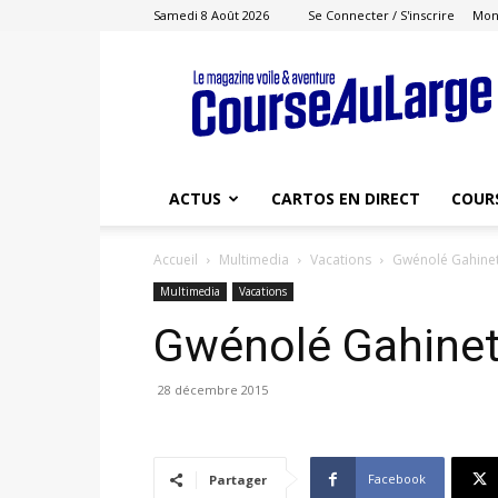
Samedi 8 Août 2026
Se Connecter / S'inscrire
Mon
Course
au
Large
ACTUS
CARTOS EN DIRECT
COUR
Accueil
Multimedia
Vacations
Gwénolé Gahinet
Multimedia
Vacations
Gwénolé Gahinet
28 décembre 2015
Facebook
Partager