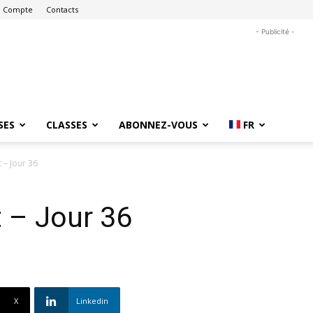
 Compte
Contacts
- Publicité -
SES
CLASSES
ABONNEZ-VOUS
FR
 – Jour 36
 – Jour 36
X
Linkedin