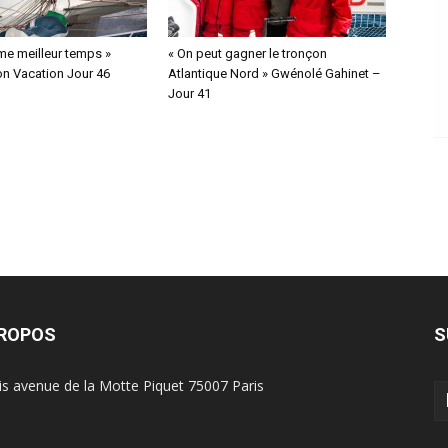
ème meilleur temps »
« On peut gagner le tronçon
on Vacation Jour 46
Atlantique Nord » Gwénolé Gahinet –
Jour 41
PROPOS
S
is avenue de la Motte Piquet 75007 Paris