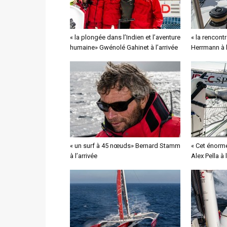
« la plongée dans l’Indien et l’aventure
« la rencontr
humaine» Gwénolé Gahinet à l’arrivée
Herrmann à l
« un surf à 45 nœuds» Bernard Stamm
« Cet énorme
à l’arrivée
Alex Pella à 