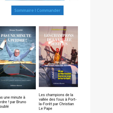
Sommaire I Commander
Les champions de la
as une minute à
vallée des fous à Port-
rdre ! par Bruno
la-Forêt par Christian
oublé
Le Pape