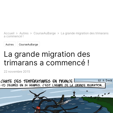
Accueil
Autres
CourseAuBarge
La grande migration des trimarans
a commencé !
Autres
CourseAuBarge
La grande migration des
trimarans a commencé !
22 novembre 2015