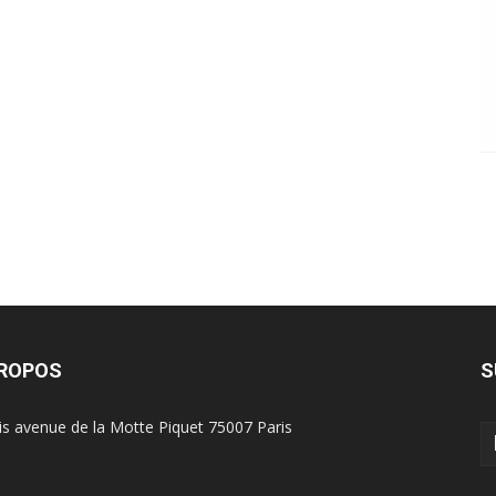
PROPOS
S
is avenue de la Motte Piquet 75007 Paris