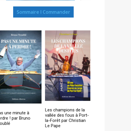
Sommaire I Commander
Les champions de la
as une minute à
vallée des fous à Port-
rdre ! par Bruno
la-Forêt par Christian
oublé
Le Pape