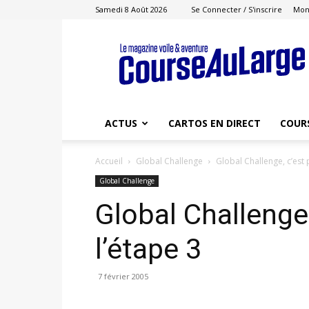
Samedi 8 Août 2026
Se Connecter / S'inscrire
Mon
Course
au
Large
ACTUS
CARTOS EN DIRECT
COUR
Accueil
Global Challenge
Global Challenge, c’est 
Global Challenge
Global Challenge,
l’étape 3
7 février 2005