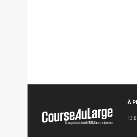
À 
13 B