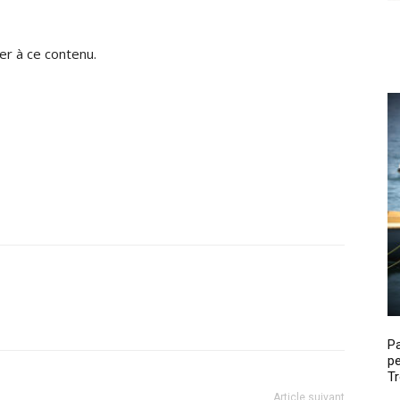
r à ce contenu.
P
pe
Tr
Article suivant