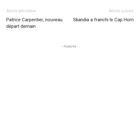
Article précédent
Article suivant
Patrice Carpentier, nouveau
Skandia a franchi le Cap Horn
départ demain
- Publicité -