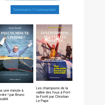
Sommaire I Commander
Les champions de la
as une minute à
vallée des fous à Port-
rdre ! par Bruno
la-Forêt par Christian
oublé
Le Pape