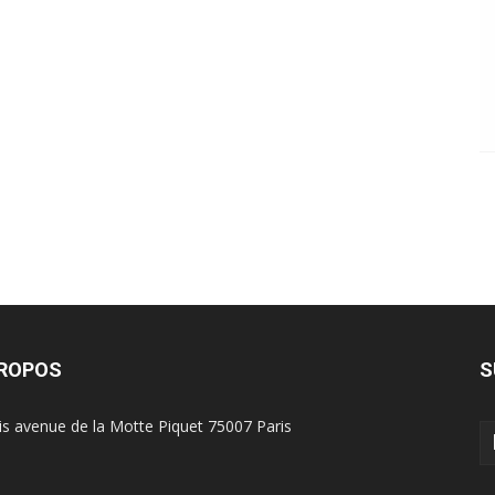
PROPOS
S
is avenue de la Motte Piquet 75007 Paris