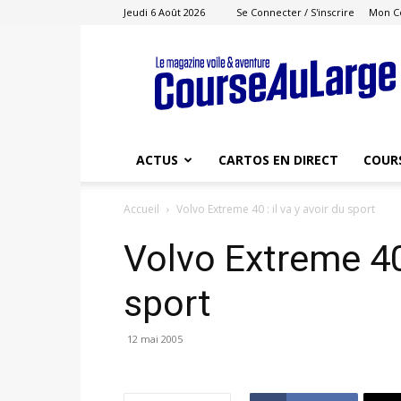
Jeudi 6 Août 2026
Se Connecter / S'inscrire
Mon C
Course
au
Large
ACTUS
CARTOS EN DIRECT
COUR
Accueil
Volvo Extreme 40 : il va y avoir du sport
Volvo Extreme 40 
sport
12 mai 2005