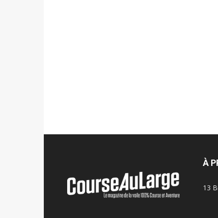
À 
13 B