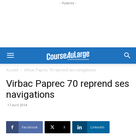
- Publicité -
Accueil
Virbac Paprec 70 reprend ses navigations
Virbac Paprec 70 reprend ses
navigations
17 avril 2014
Facebook
X
Linkedin