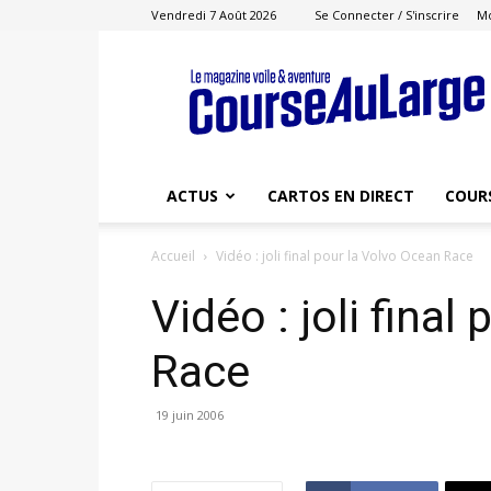
Vendredi 7 Août 2026
Se Connecter / S'inscrire
M
Course
au
Large
ACTUS
CARTOS EN DIRECT
COUR
Accueil
Vidéo : joli final pour la Volvo Ocean Race
Vidéo : joli final
Race
19 juin 2006