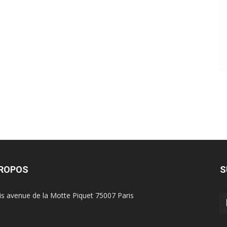
PROPOS
S
is avenue de la Motte Piquet 75007 Paris