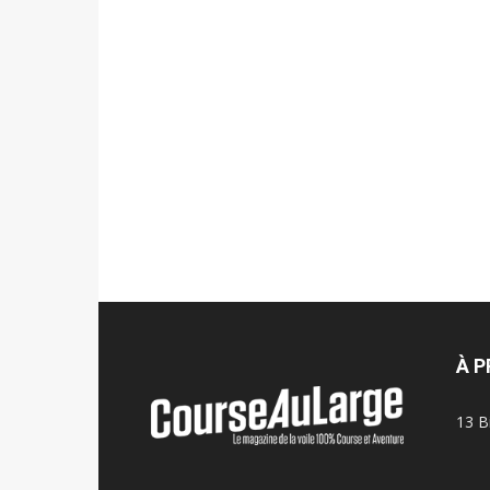
À 
13 B