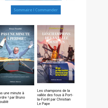
Sommaire I Commander
Les champions de la
as une minute à
vallée des fous à Port-
rdre ! par Bruno
la-Forêt par Christian
oublé
Le Pape