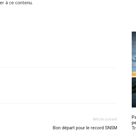
r à ce contenu.
P
Article suivant
pe
Bon départ pour le record SNSM
Tr