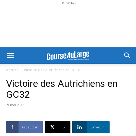
- Publicité -
Accueil
Victoire des Autrichiens en GC32
Victoire des Autrichiens en
GC32
9 mai 2013
Facebook
X
Linkedin