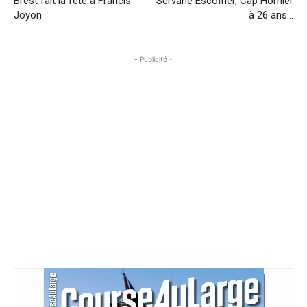
Brest fait la fête à Francis
Servane Escoffier, Cap Hornier
Joyon
à 26 ans…
- Publicité -