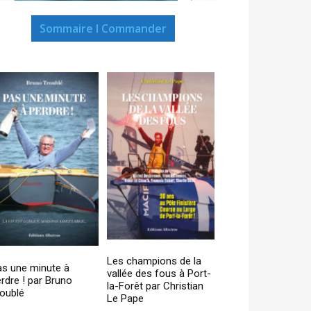
Sommaire I Commander
Les champions de la
as une minute à
vallée des fous à Port-
rdre ! par Bruno
la-Forêt par Christian
oublé
Le Pape