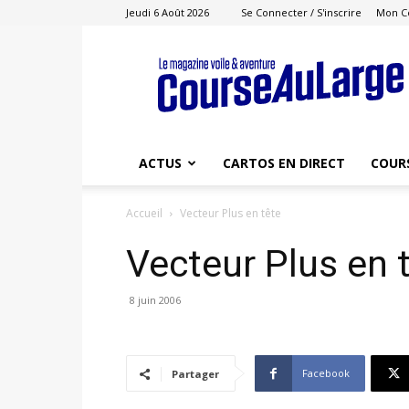
Jeudi 6 Août 2026
Se Connecter / S'inscrire
Mon C
Course
au
Large
ACTUS
CARTOS EN DIRECT
COUR
Accueil
Vecteur Plus en tête
Vecteur Plus en 
8 juin 2006
Facebook
Partager