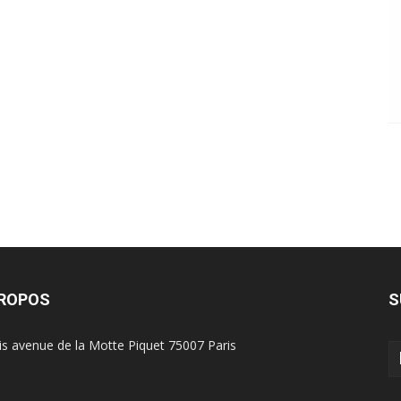
PROPOS
S
is avenue de la Motte Piquet 75007 Paris