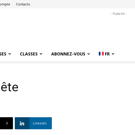
ompte
Contacts
- Publicité -
SES
CLASSES
ABONNEZ-VOUS
FR
tête
X
Linkedin