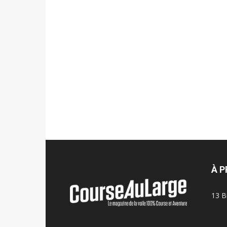
À 
13 B