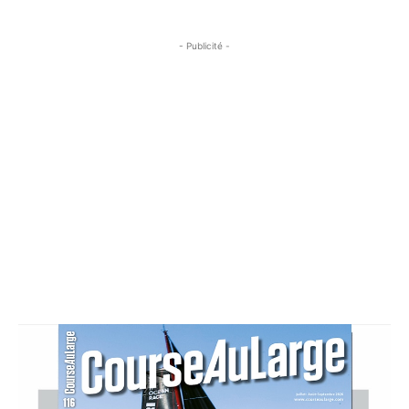
- Publicité -