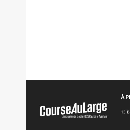
À 
13 B