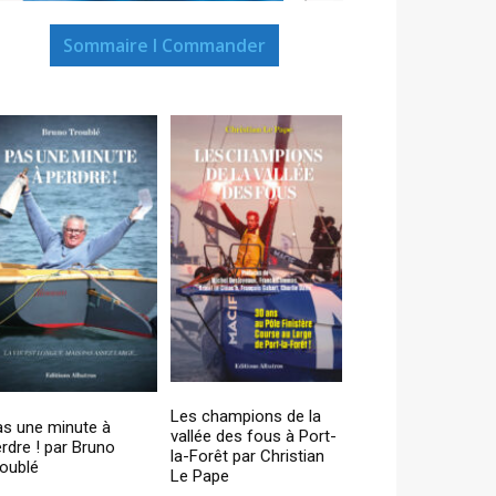
Sommaire I Commander
Les champions de la
as une minute à
vallée des fous à Port-
rdre ! par Bruno
la-Forêt par Christian
oublé
Le Pape