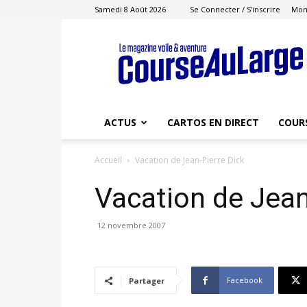
Samedi 8 Août 2026
Se Connecter / S'inscrire
Mon
Course
au
Large
ACTUS
CARTOS EN DIRECT
COUR
Accueil
Vacation de Jean-Pierre Dick
Vacation de Jean
12 novembre 2007
Facebook
Partager