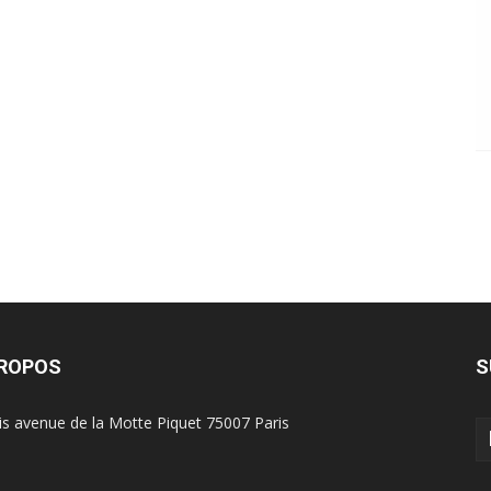
PROPOS
S
is avenue de la Motte Piquet 75007 Paris