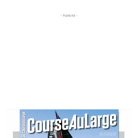
- Publicité -