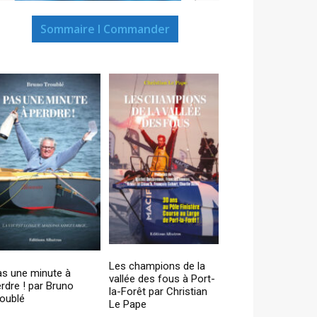
Sommaire I Commander
Les champions de la
as une minute à
vallée des fous à Port-
rdre ! par Bruno
la-Forêt par Christian
oublé
Le Pape