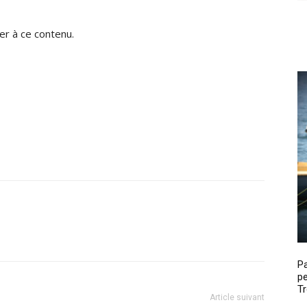
r à ce contenu.
P
pe
Tr
Article suivant