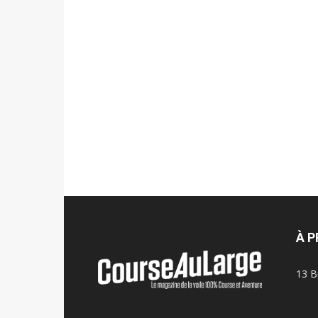
À 
13 B