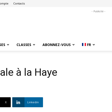
ompte
Contacts
- Publicité -
SES
CLASSES
ABONNEZ-VOUS
FR
ale à la Haye
X
Linkedin