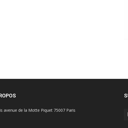
PROPOS
S
is avenue de la Motte Piquet 75007 Paris