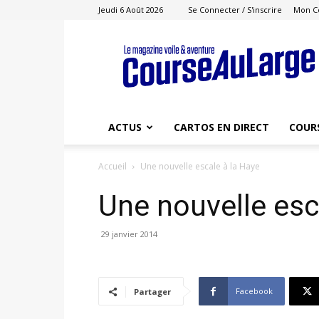
Jeudi 6 Août 2026
Se Connecter / S'inscrire
Mon C
Course
au
Large
ACTUS
CARTOS EN DIRECT
COUR
Accueil
Une nouvelle escale à la Haye
Une nouvelle esc
29 janvier 2014
Facebook
Partager