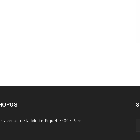
PROPOS
S
is avenue de la Motte Piquet 75007 Paris