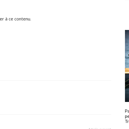
r à ce contenu.
P
pe
Tr