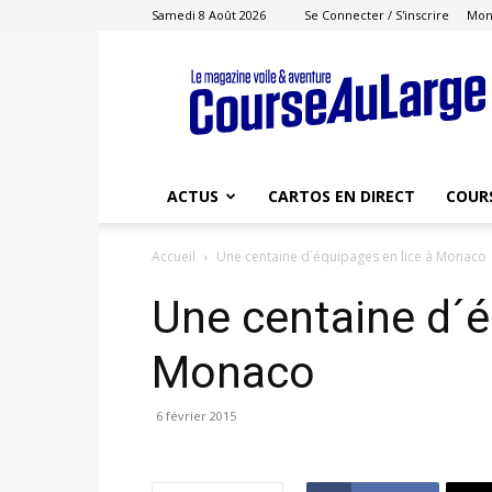
Samedi 8 Août 2026
Se Connecter / S'inscrire
Mon
Course
au
Large
ACTUS
CARTOS EN DIRECT
COUR
Accueil
Une centaine d´équipages en lice à Monaco
Une centaine d´é
Monaco
6 février 2015