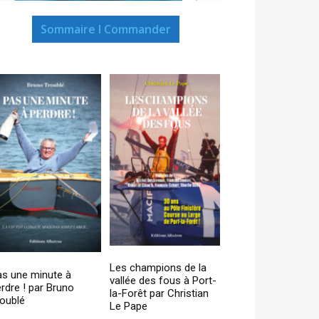
Sommaire I Commander
Les champions de la
as une minute à
vallée des fous à Port-
rdre ! par Bruno
la-Forêt par Christian
oublé
Le Pape