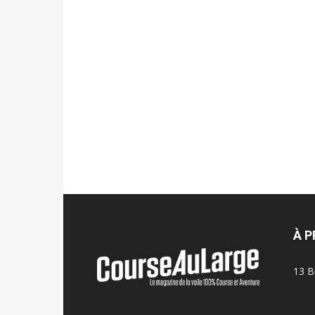
À 
13 B