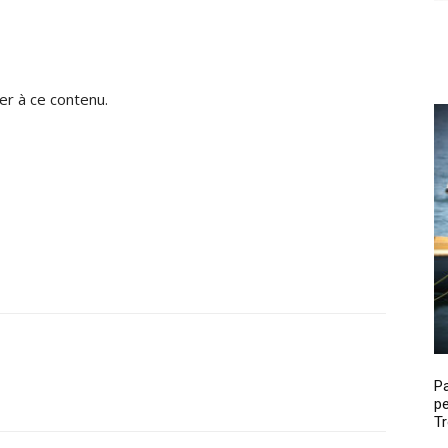
r à ce contenu.
P
pe
Tr