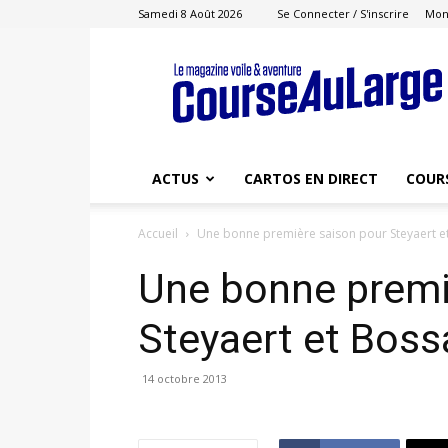
Samedi 8 Août 2026
Se Connecter / S'inscrire
Mon
Course
au
Large
ACTUS
CARTOS EN DIRECT
COUR
Accueil
Une bonne première saison pour Steyaert e
Une bonne premi
Steyaert et Boss
14 octobre 2013