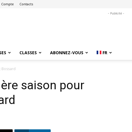
 Compte
Contacts
- Publicité -
SES
CLASSES
ABONNEZ-VOUS
FR
t Bossard
ère saison pour
ard