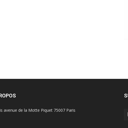
PROPOS
S
is avenue de la Motte Piquet 75007 Paris