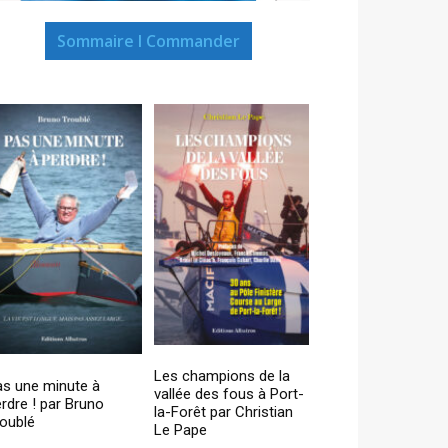
Sommaire I Commander
Les champions de la
as une minute à
vallée des fous à Port-
rdre ! par Bruno
la-Forêt par Christian
oublé
Le Pape