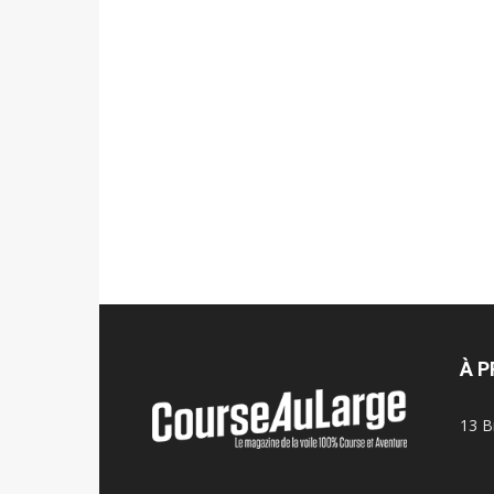
À 
13 B