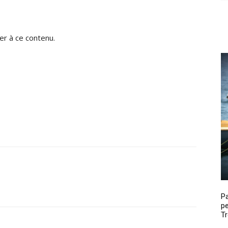
r à ce contenu.
P
pe
Tr