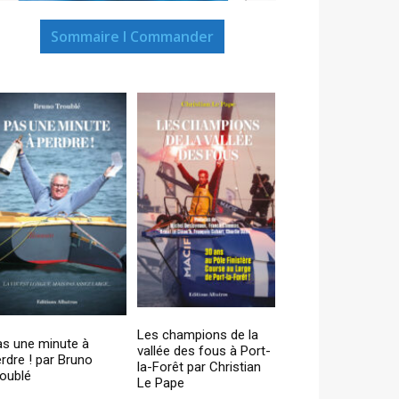
Sommaire I Commander
Les champions de la
as une minute à
vallée des fous à Port-
rdre ! par Bruno
la-Forêt par Christian
oublé
Le Pape