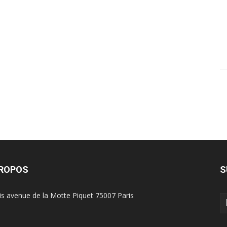
PROPOS
S
is avenue de la Motte Piquet 75007 Paris