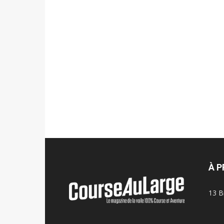
À 
13 B