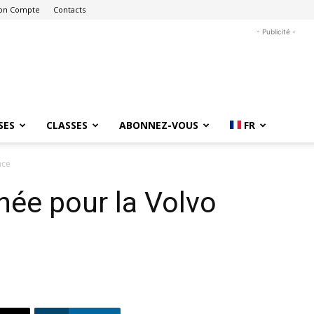
on Compte
Contacts
- Publicité -
SES
CLASSES
ABONNEZ-VOUS
FR
ace
ée pour la Volvo