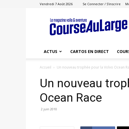
Vendredi 7 Août 2026
Se Connecter / S'inscrire
M
Course
au
Large
ACTUS
CARTOS EN DIRECT
COUR
Accueil
Un nouveau trophée pour la Volvo Ocean R
Un nouveau troph
Ocean Race
2 juin 2010