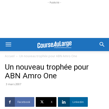
- Publicité -
Accueil
Un nouveau trophée pour ABN Amro One
Un nouveau trophée pour
ABN Amro One
3 mars 2007
Facebook
X
Linkedin