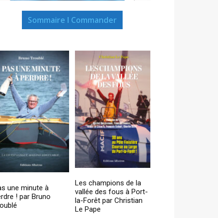
Sommaire I Commander
Les champions de la
as une minute à
vallée des fous à Port-
rdre ! par Bruno
la-Forêt par Christian
oublé
Le Pape