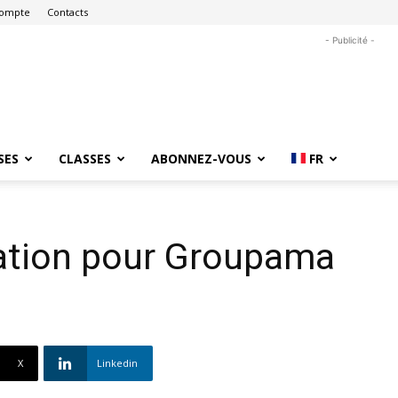
ompte
Contacts
- Publicité -
SES
CLASSES
ABONNEZ-VOUS
FR
lation pour Groupama
X
Linkedin