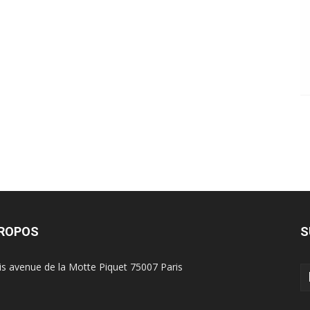
PROPOS
S
is avenue de la Motte Piquet 75007 Paris