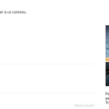
r à ce contenu.
P
pe
Tr
Article suivant