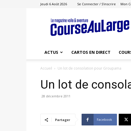
Jeudi 6 Août 2026
Se Connecter / S'inscrire
Mon C
Course
au
Large
ACTUS
CARTOS EN DIRECT
COUR
Accueil
Un lot de consolation pour Groupama
Un lot de conso
28 décembre 2011
Facebook
Partager