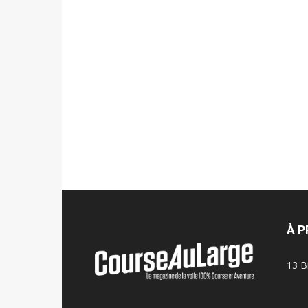
À 
13 B