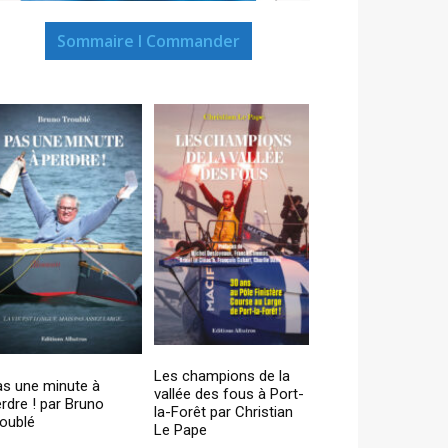
Sommaire I Commander
Les champions de la
as une minute à
vallée des fous à Port-
rdre ! par Bruno
la-Forêt par Christian
oublé
Le Pape