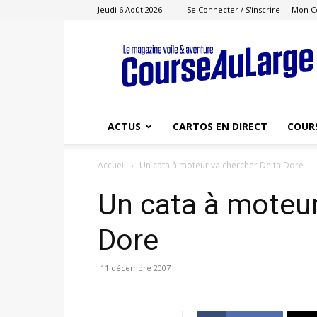
Jeudi 6 Août 2026
Se Connecter / S'inscrire
Mon C
Course
au
Large
ACTUS
CARTOS EN DIRECT
COUR
Accueil
Un cata à moteur va chercher Delta Dore
Un cata à moteur
Dore
11 décembre 2007