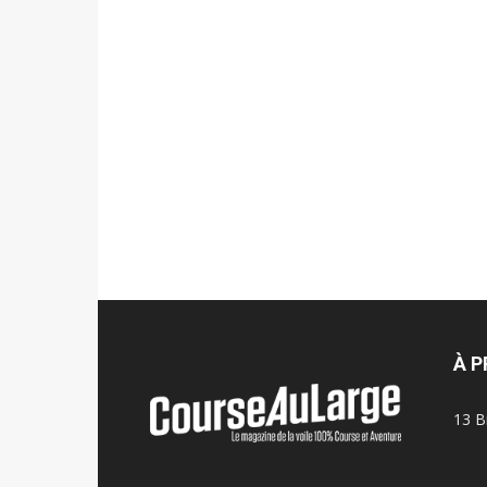
À 
13 B