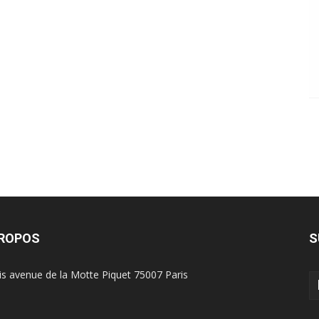
PROPOS
S
is avenue de la Motte Piquet 75007 Paris