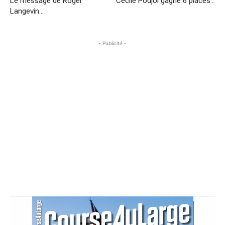
Le message de Roger
Cécile Poujol gagne 6 places…
Langevin…
- Publicité -