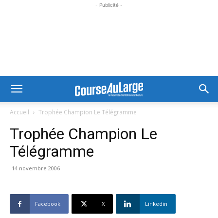
- Publicité -
Accueil
Trophée Champion Le Télégramme
Trophée Champion Le
Télégramme
14 novembre 2006
Facebook
X
Linkedin