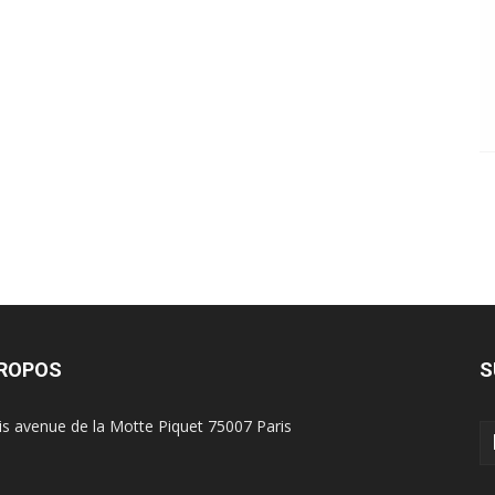
PROPOS
S
is avenue de la Motte Piquet 75007 Paris