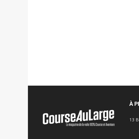
À 
13 B