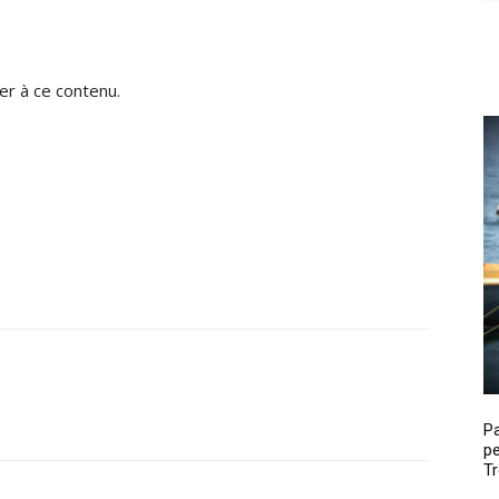
r à ce contenu.
P
pe
Tr