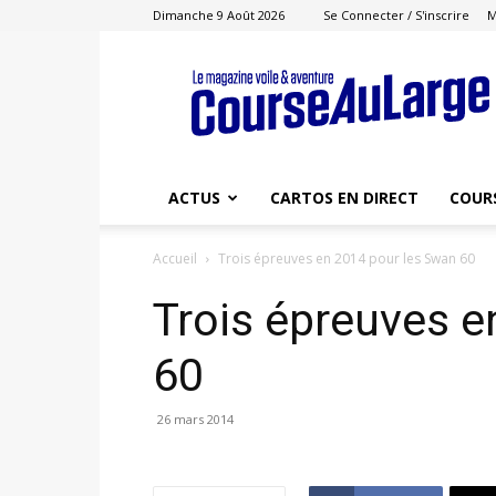
Dimanche 9 Août 2026
Se Connecter / S'inscrire
M
Course
au
Large
ACTUS
CARTOS EN DIRECT
COUR
Accueil
Trois épreuves en 2014 pour les Swan 60
Trois épreuves e
60
26 mars 2014