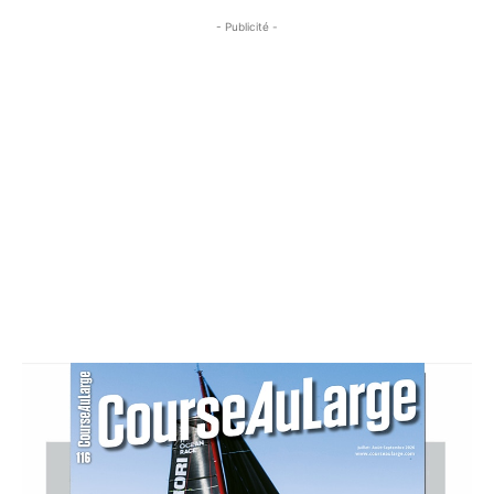
- Publicité -