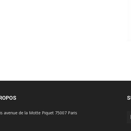
PROPOS
S
is avenue de la Motte Piquet 75007 Paris