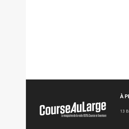
À 
13 B