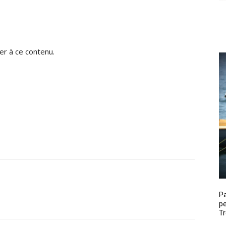
r à ce contenu.
P
pe
Tr