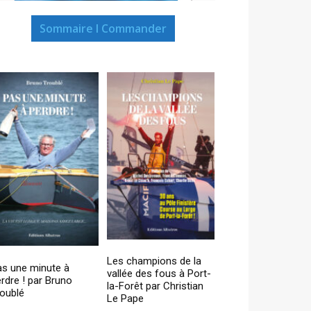
Sommaire I Commander
Les champions de la
as une minute à
vallée des fous à Port-
rdre ! par Bruno
la-Forêt par Christian
oublé
Le Pape