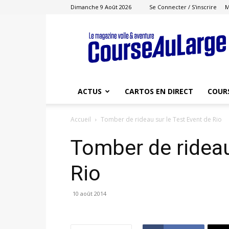
Dimanche 9 Août 2026
Se Connecter / S'inscrire
M
Course
au
Large
ACTUS
CARTOS EN DIRECT
COUR
Accueil
Tomber de rideau sur le Test Event de Rio
Tomber de rideau
Rio
10 août 2014