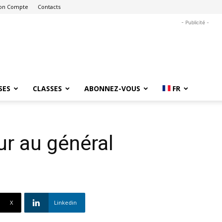
on Compte
Contacts
- Publicité -
SES
CLASSES
ABONNEZ-VOUS
FR
r au général
X
Linkedin