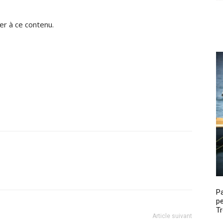
r à ce contenu.
P
pe
Tr
Article suivant