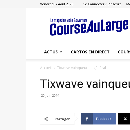
Vendredi 7 Août 2026
Se Connecter / S'inscrire
M
Course
au
Large
ACTUS
CARTOS EN DIRECT
COUR
Accueil
Tixwave vainqueur au général
Tixwave vainqueu
20 juin 2014
Facebook
Partager