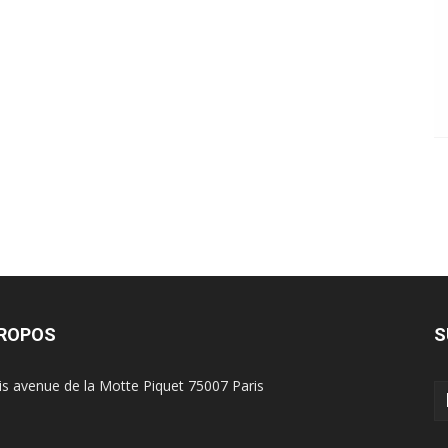
PROPOS
S
is avenue de la Motte Piquet 75007 Paris