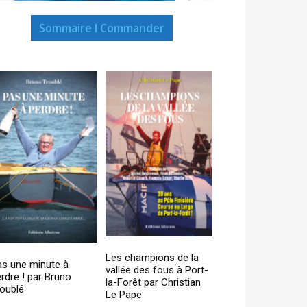
Sommaire I Commander
Les champions de la
as une minute à
vallée des fous à Port-
rdre ! par Bruno
la-Forêt par Christian
oublé
Le Pape