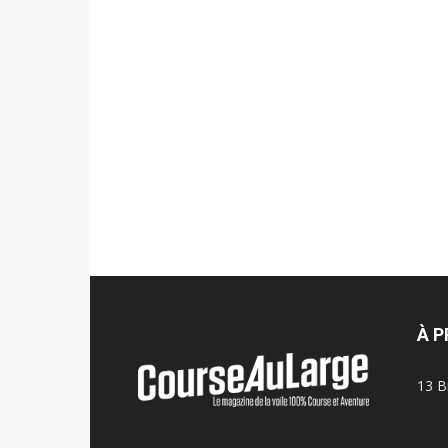
À 
13 B