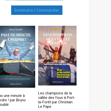
Sommaire I Commander
Les champions de la
as une minute à
vallée des fous à Port-
rdre ! par Bruno
la-Forêt par Christian
oublé
Le Pape