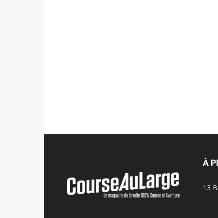
À 
13 B