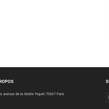
PROPOS
S
is avenue de la Motte Piquet 75007 Paris