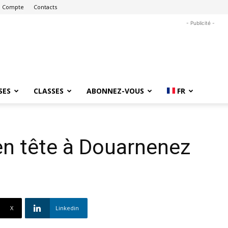
 Compte
Contacts
- Publicité -
SES
CLASSES
ABONNEZ-VOUS
FR
n tête à Douarnenez
X
Linkedin