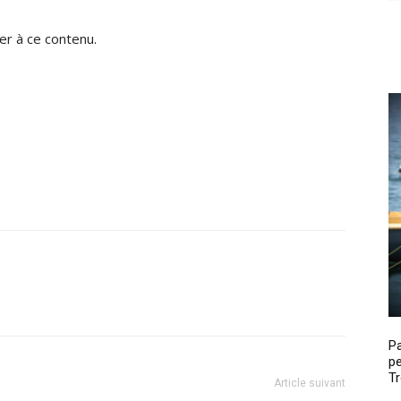
r à ce contenu.
P
pe
Tr
Article suivant