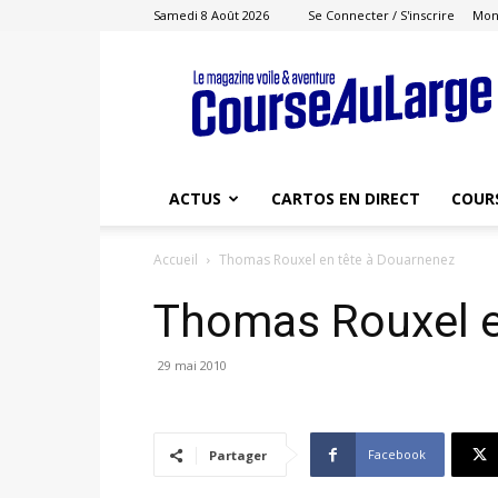
Samedi 8 Août 2026
Se Connecter / S'inscrire
Mon
Course
au
Large
ACTUS
CARTOS EN DIRECT
COUR
Accueil
Thomas Rouxel en tête à Douarnenez
Thomas Rouxel e
29 mai 2010
Facebook
Partager