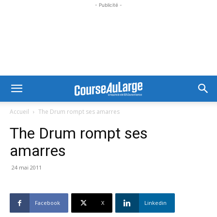
- Publicité -
Accueil
The Drum rompt ses amarres
The Drum rompt ses
amarres
24 mai 2011
Facebook
X
Linkedin