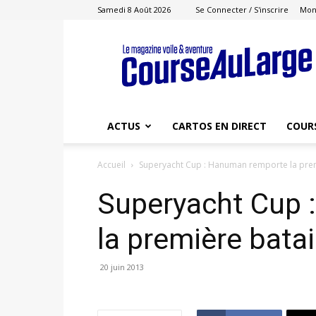
Samedi 8 Août 2026
Se Connecter / S'inscrire
Mon
Course
au
Large
ACTUS
CARTOS EN DIRECT
COUR
Accueil
Superyacht Cup : Hanuman remporte la prem
Superyacht Cup 
la première batai
20 juin 2013