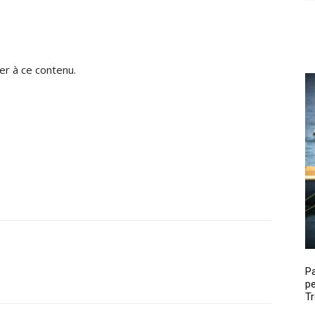
r à ce contenu.
P
pe
Tr