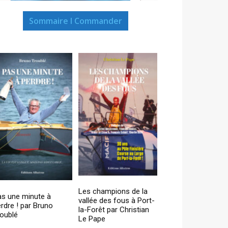
Sommaire I Commander
Les champions de la
as une minute à
vallée des fous à Port-
rdre ! par Bruno
la-Forêt par Christian
oublé
Le Pape