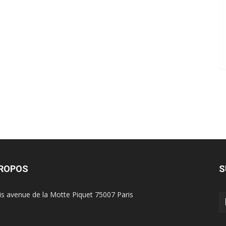
PROPOS
S
is avenue de la Motte Piquet 75007 Paris