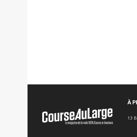
À 
13 B