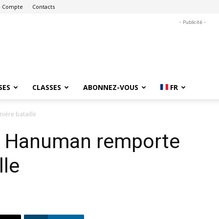
 Compte
Contacts
- Publicité -
SES
CLASSES
ABONNEZ-VOUS
FR
ière bataille
: Hanuman remporte
lle