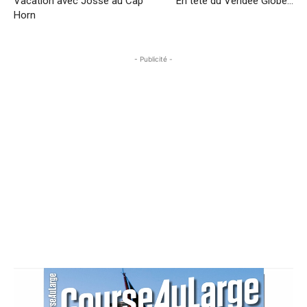
Vacation avec Josse au Cap
En tête du Vendée Globe…
Horn
- Publicité -