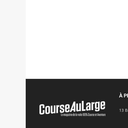
À 
13 B