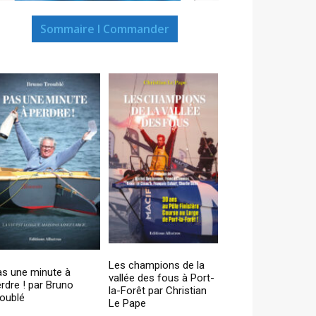
Sommaire I Commander
Les champions de la
as une minute à
vallée des fous à Port-
rdre ! par Bruno
la-Forêt par Christian
oublé
Le Pape