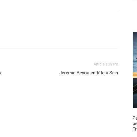
Article suivant
x
Jérémie Beyou en tête à Sein
P
pe
Tr