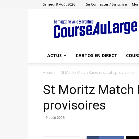
Samedi 8 Août 2026
Se Connecter / S'inscrire
Mon
Course
au
Large
ACTUS
CARTOS EN DIRECT
COUR
Accueil
St Moritz Match Race: résultats provisoires
St Moritz Match 
provisoires
19 août 2005