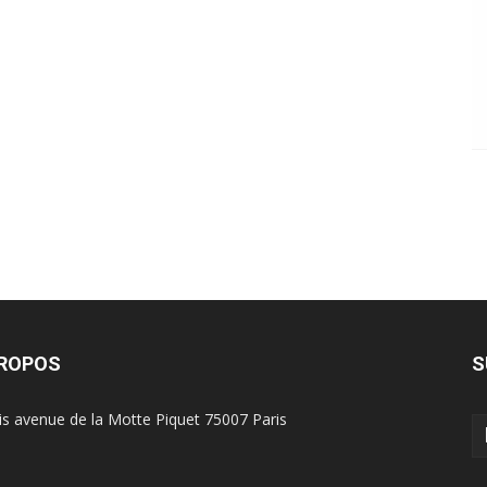
PROPOS
S
is avenue de la Motte Piquet 75007 Paris