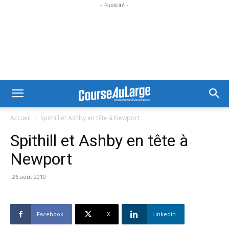
- Publicité -
Accueil
Spithill et Ashby en tête à Newport
Spithill et Ashby en tête à
Newport
26 août 2010
Facebook
X
Linkedin